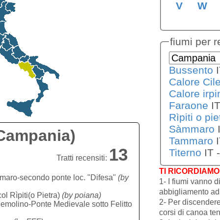
V
W
fiumi per 
Bussento
Calore Cil
Calore irpi
Faraone
Rìpiti o pie
Sàmmaro
 (Campania)
Tammaro
13
Titerno
Tratti recensiti:
TI RICORDIAM
maro-secondo ponte loc. "Difesa"
(by
1- I fiumi vanno d
abbigliamento adat
col Rìpiti(o Pietra)
(by poiana)
2- Per discendere
à Remolino-Ponte Medievale sotto Felitto
corsi di canoa ten