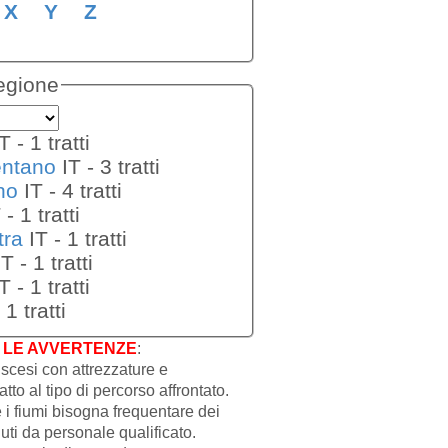
X
Y
Z
regione
IT - 1 tratti
entano
IT - 3 tratti
no
IT - 4 tratti
IT - 1 tratti
tra
IT - 1 tratti
IT - 1 tratti
IT - 1 tratti
IT - 1 tratti
O LE AVVERTENZE
:
iscesi con attrezzature e
to al tipo di percorso affrontato.
 i fiumi bisogna frequentare dei
uti da personale qualificato.