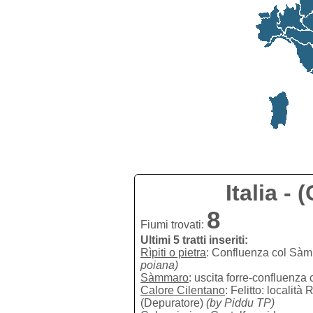
Italia -
8
Fiumi trovati:
Ultimi 5 tratti inseriti:
Rìpiti o pietra
: Confluenza col Sàm
poiana)
Sàmmaro
: uscita forre-confluenza 
Calore Cilentano
: Felitto: localit
(Depuratore)
(by Piddu TP)