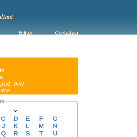
aliani
Editori
Contattaci
ri
me
 gradi WW
fiume
mi
C
D
E
F
G
J
K
L
M
N
Q
R
S
T
U