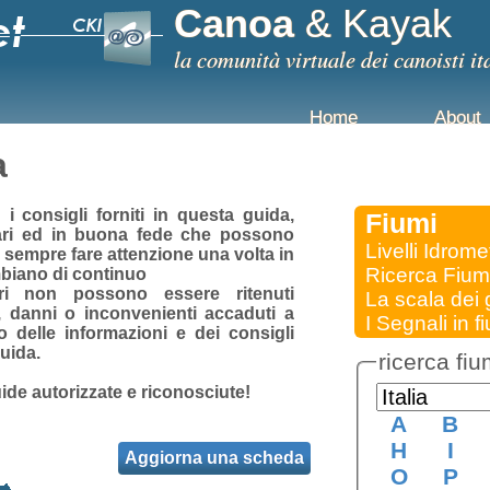
Canoa
& Kayak
la comunità virtuale dei canoisti it
Home
About
a
i consigli forniti in questa guida,
Fiumi
ri
ed in buona fede che possono
Livelli Idromet
 sempre fare attenzione una volta in
Ricerca Fiu
mbiano di continuo
ori non possono essere ritenuti
La scala dei
e, danni o inconvenienti accaduti a
I Segnali in 
 delle informazioni e dei consigli
uida.
ricerca fiu
ide autorizzate e riconosciute!
A
B
H
I
Aggiorna una scheda
O
P