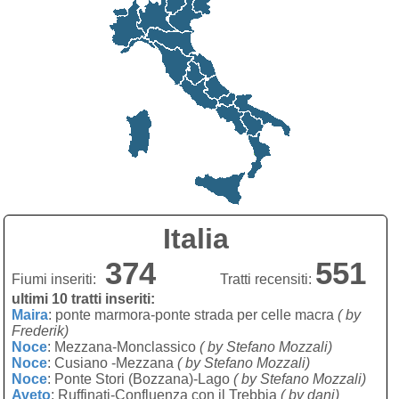
Italia
374
551
Fiumi inseriti:
Tratti recensiti:
ultimi 10 tratti inseriti:
Maira
: ponte marmora-ponte strada per celle macra
( by
Frederik)
Noce
: Mezzana-Monclassico
( by Stefano Mozzali)
Noce
: Cusiano -Mezzana
( by Stefano Mozzali)
Noce
: Ponte Stori (Bozzana)-Lago
( by Stefano Mozzali)
Aveto
: Ruffinati-Confluenza con il Trebbia
( by dani)