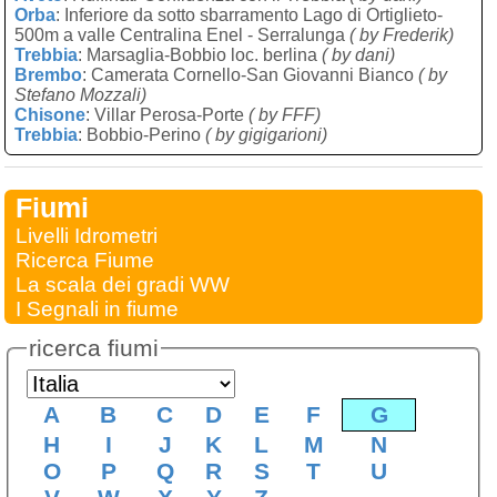
Orba
: Inferiore da sotto sbarramento Lago di Ortiglieto-
500m a valle Centralina Enel - Serralunga
( by Frederik)
Trebbia
: Marsaglia-Bobbio loc. berlina
( by dani)
Brembo
: Camerata Cornello-San Giovanni Bianco
( by
Stefano Mozzali)
Chisone
: Villar Perosa-Porte
( by FFF)
Trebbia
: Bobbio-Perino
( by gigigarioni)
Fiumi
Livelli Idrometri
Ricerca Fiume
La scala dei gradi WW
I Segnali in fiume
ricerca fiumi
A
B
C
D
E
F
G
H
I
J
K
L
M
N
O
P
Q
R
S
T
U