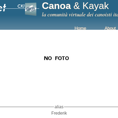
Canoa
& Kayak
la comunità virtuale dei canoisti it
Home
About
alias
Frederik