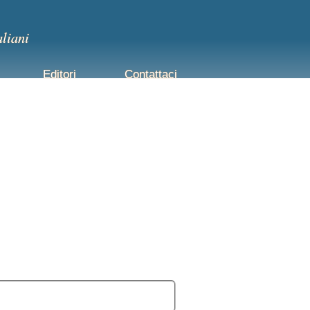
aliani
Editori
Contattaci